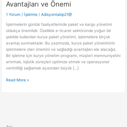
Avantajları ve Önemi
1 Yorum
/
İşletme
/
Adisyontakip21@
İşletmelerin günlük faaliyetlerinde paket ve kargo yönetimi
oldukça önemlidir. Özellikle e-ticaret sektöründe yoğun bir
şekilde kullanılan kurye paket yönetimi, işletmelere birçok
avantaj sunmaktadır. Bu yazımızda, kurye paket yönetiminin
işletmelere olan önemini ve sağladığı avantajları ele alacağız.
Bir işletme için kurye yönetim programı, müşteri memnuniyetini
artırmak, lojistik süreçleri optimize etmek ve operasyonel
verimliliği sağlamak açısından büyük […]
Kurye
Read More »
Paket
Yönetiminin
İşletmelere
Avantajları
ve
Önemi
Ara