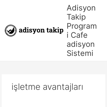
İçeriğe
Adisyon
atla
Takip
Program
i Cafe
adisyon
Sistemi
işletme avantajları