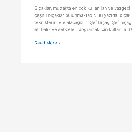
Bıçaklar, mutfakta en çok kullanılan ve vazgeçilm
çeşitli bıçaklar bulunmaktadır. Bu yazıda, bıçak 
tekniklerini ele alacağız. 1. Şef Bıçağı Şef bıçağ
et, balık ve sebzeleri doğramak için kullanılır. 
Bıçak
Read More »
Çeşitleri
Nelerdir?
Özellikleri,
Bıçak
Kullanma
Teknikleri