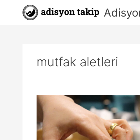
İçeriğe
Adisyo
atla
mutfak aletleri